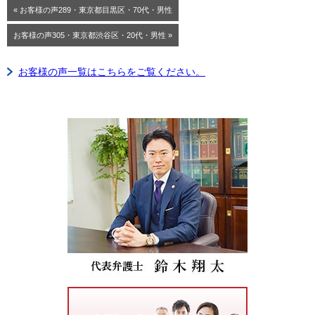
« お客様の声289・東京都目黒区・70代・男性
お客様の声305・東京都渋谷区・20代・男性 »
お客様の声一覧はこちらをご覧ください。