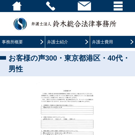
事務所概要
弁護士紹介
弁護士費用
お客様の声300・東京都港区・40代・
男性