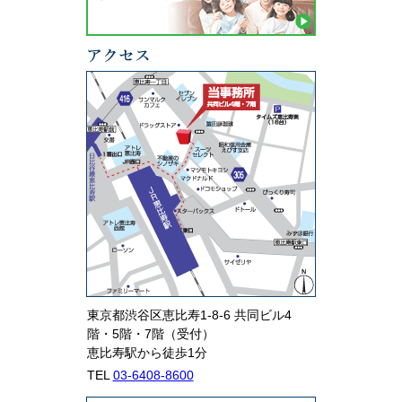
東京都渋谷区恵比寿1-8-6 共同ビル4
階・5階・7階（受付）
恵比寿駅から徒歩1分
TEL
03-6408-8600