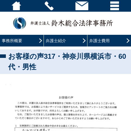
事務所概要
弁護士紹介
弁護士費用
お客様の声317・神奈川県横浜市・60
代・男性