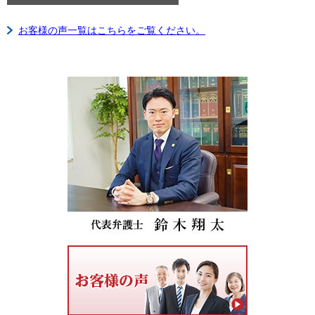
お客様の声一覧はこちらをご覧ください。