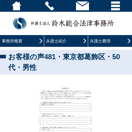
事務所概要
弁護士紹介
弁護士費用
お客様の声481・東京都葛飾区・50
代・男性