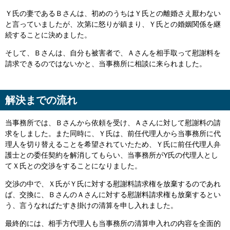
Ｙ氏の妻であるＢさんは、初めのうちはＹ氏との離婚さえ厭わない
と言っていましたが、次第に怒りが鎮まり、Ｙ氏との婚姻関係を継
続することに決めました。
そして、Ｂさんは、自分も被害者で、Ａさんを相手取って慰謝料を
請求できるのではないかと、当事務所に相談に来られました。
解決までの流れ
当事務所では、Ｂさんから依頼を受け、Ａさんに対して慰謝料の請
求をしました。また同時に、Ｙ氏は、前任代理人から当事務所に代
理人を切り替えることを希望されていたため、Ｙ氏に前任代理人弁
護士との委任契約を解消してもらい、当事務所がY氏の代理人とし
てＸ氏との交渉をすることになりました。
交渉の中で、Ｘ氏がＹ氏に対する慰謝料請求権を放棄するのであれ
ば、交換に、ＢさんのＡさんに対する慰謝料請求権も放棄するとい
う、言うなればたすき掛けの清算を申し入れました。
最終的には、相手方代理人も当事務所の清算申入れの内容を全面的