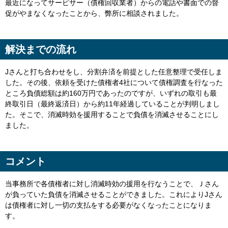
最近になってサービサー（債権回収業者）からの電話や書面での督
促がやまなくなったことから、弊所に相談されました。
解決までの流れ
Jさんと打ち合わせをし、分割弁済を前提とした任意整理で受任しま
した。その後、依頼を受けた債権者
4
社について債権調査を行なった
ところ負債総額は約
160
万円であったのですが、いずれの取引も最
終取引日（最終返済日）から約
11
年経過していることが判明しまし
た。そこで、消滅時効を援用することで負債を消滅させることにし
ました。
コメント
当事務所で各債権者に対し消滅時効の援用を行なうことで、Ｊさん
が負っていた負債を消滅させることができました。これにより
J
さん
は債権者に対し一切の支払をする必要がなくなったことになりま
す。