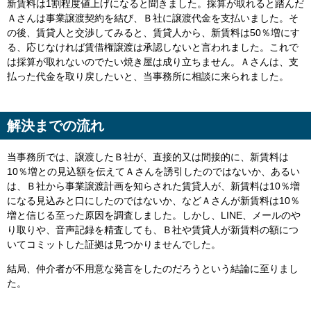
新賃料は1割程度値上げになると聞きました。採算が取れると踏んだ
Ａさんは事業譲渡契約を結び、Ｂ社に譲渡代金を支払いました。そ
の後、賃貸人と交渉してみると、賃貸人から、新賃料は50％増にす
る、応じなければ賃借権譲渡は承認しないと言われました。これで
は採算が取れないのでたい焼き屋は成り立ちません。Ａさんは、支
払った代金を取り戻したいと、当事務所に相談に来られました。
解決までの流れ
当事務所では、譲渡したＢ社が、直接的又は間接的に、新賃料は
10％増との見込額を伝えてＡさんを誘引したのではないか、あるい
は、Ｂ社から事業譲渡計画を知らされた賃貸人が、新賃料は10％増
になる見込みと口にしたのではないか、などＡさんが新賃料は10％
増と信じる至った原因を調査しました。しかし、LINE、メールのや
り取りや、音声記録を精査しても、Ｂ社や賃貸人が新賃料の額につ
いてコミットした証拠は見つかりませんでした。
結局、仲介者が不用意な発言をしたのだろうという結論に至りまし
た。