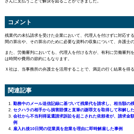
さんに支払うことで解決を図ることができました。
コメント
残業代の未払請求を受けた企業において、代理人を付けずに対応す
間の算出や、その算出のために必要な資料の収集について、弁護士
また、労働審判においても、代理人を付ける方が、有利に労働審判
は時間や費用の節約にもなります。
Ｘ社は、当事務所の弁護士を活用することで、満足の行く結果を得
関連記事
勤務中のメール送信記録に基づいて残業代を請求し、相当額の
セクハラの相手から損害賠償と直筆の謝罪文を取得して和解し
会社から不当利得返還請求訴訟を起こされた依頼者が、請求金
例
雇入れ後10日間の従業員を怠業を理由に即時解雇した事例