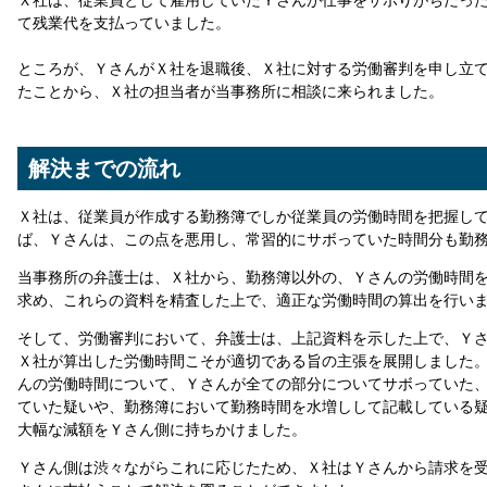
Ｘ社は、従業員として雇用していたＹさんが仕事をサボりがちだっ
て残業代を支払っていました。
ところが、ＹさんがＸ社を退職後、Ｘ社に対する労働審判を申し立
たことから、Ｘ社の担当者が当事務所に相談に来られました。
解決までの流れ
Ｘ社は、従業員が作成する勤務簿でしか従業員の労働時間を把握し
ば、Ｙさんは、この点を悪用し、常習的にサボっていた時間分も勤
当事務所の弁護士は、Ｘ社から、勤務簿以外の、Ｙさんの労働時間
求め、これらの資料を精査した上で、適正な労働時間の算出を行い
そして、労働審判において、弁護士は、上記資料を示した上で、Ｙ
Ｘ社が算出した労働時間こそが適切である旨の主張を展開しました
んの労働時間について、Ｙさんが全ての部分についてサボっていた
ていた疑いや、勤務簿において勤務時間を水増しして記載している
大幅な減額をＹさん側に持ちかけました。
Ｙさん側は渋々ながらこれに応じたため、Ｘ社はＹさんから請求を