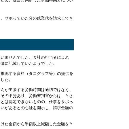
たため、適当と判断した労働時間分につい
て、サボっていた分の残業代を請求してき
ていませんでした。Ｘ社の担当者によれ
務簿に記載していたようでした。
を推認する資料（タコグラフ等）の提供を
ました。
さんが主張する労働時間は適切ではなく、
。その甲斐あり、労働審判官からは、Ｙさ
、とは認定できないものの、仕事をサボっ
疑いがあるとの心証を開示し、請求金額の
受けた金額から半額以上減額した金額をＹ