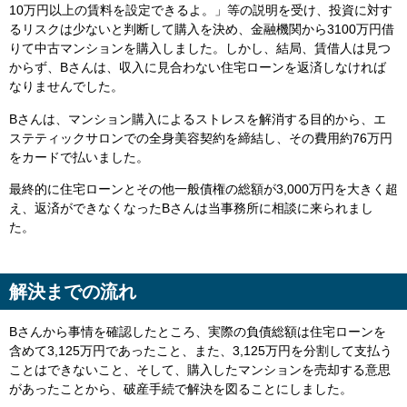
10
万円以上の賃料を設定できるよ。」等の説明を受け、投資に対す
るリスクは少ないと判断して購入を決め、金融機関から
3100
万円借
りて中古マンションを購入しました。しかし、結局、賃借人は見つ
からず、
B
さんは、収入に見合わない住宅ローンを返済しなければ
なりませんでした。
B
さんは、マンション購入によるストレスを解消する目的から、エ
ステティックサロンでの全身美容契約を締結し、その費用約
76
万円
をカードで払いました。
最終的に住宅ローンとその他一般債権の総額が
3,000
万円を大きく超
え、返済ができなくなった
B
さんは当事務所に相談に来られまし
た。
解決までの流れ
B
さんから事情を確認したところ、実際の負債総額は住宅ローンを
含めて
3,125
万円であったこと、また、
3,125
万円を分割して支払う
ことはできないこと、そして、購入したマンションを売却する意思
があったことから、破産手続で解決を図ることにしました。