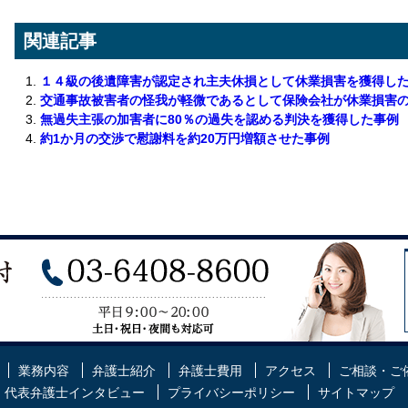
関連記事
１４級の後遺障害が認定され主夫休損として休業損害を獲得し
交通事故被害者の怪我が軽微であるとして保険会社が休業損害
無過失主張の加害者に80％の過失を認める判決を獲得した事例
約1か月の交渉で慰謝料を約20万円増額させた事例
業務内容
弁護士紹介
弁護士費用
アクセス
ご相談・ご
代表弁護士インタビュー
プライバシーポリシー
サイトマップ